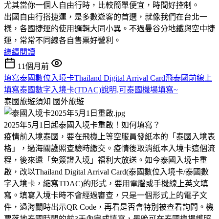
尤其當你一個人自由行時，比較簡單便宜，時間好控制。
出國自由行搭捷運，是多數遊客的首選，就像我們在台北一
樣，各國捷運的使用邏輯大同小異。不過曼谷分地鐵與空中捷
運，常常不同線各自售票好營利。
繼續閱讀
11個月前
填寫泰國數位入境卡Thailand Digital Arrival Card飛泰國前線上
填寫泰國數字入境卡(TDAC)說明,可泰國機場填寫~
泰國旅遊須知
國外旅遊
2025年5月1日起泰國入境卡重啟！如何填寫？
疫情前入境泰國，要在飛機上等空服員發紙本的「泰國入境表
格」，過海關護照查驗時繳交。疫情後取消紙本入境卡這個流
程，後來還「免簽證入境」福利大放送。如今泰國入境卡重
啟，改以Thailand Digital Arrival Card(泰國數位入境卡/泰國數
字入境卡，縮寫TDAC)的形式，要用電腦或手機線上英文填
寫。填寫入境卡時不會經過審查，只是一個形式上的電子文
件，過海關時出示QR Code，再看是否會特別被查看詢問。機
票落地泰國時間的前3天內完成填寫，最晚可在泰國機場護照