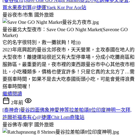
[曼谷夜市]Save One GO Night Market泰式小吃選擇多又便宜,
買水果泰划算@捷運Yaek Kor Por Aor站
曼谷夜市/市集
國外旅遊
曼谷最北大型夜市：Save One GO Night Market(Saveone GO
Market)
它的名字很特別，救一攤就夠！哈)))
2023年底興起的曼谷北郊夜市，天天營業，主攻泰國在地人的
大型夜市！離捷運站很近又有大型停車場，分成小吃攤商區和
服飾區。最重要的是，夜市裡的東西跟曼谷市中心其他夜市相
比，小吃種類多，價格也便宜許多！只是它真的太北方了…需
要搭車時間，如果不是去大吃泰國街頭小吃，可能會覺得浪費
搭車時間喔！
繼續閱讀
2年前
[泰神奇]曼谷四面佛象神愛神等拉差帕頌8位印度神明一次拜,
許願祈福泰有心@捷運Chit Lom奇隆站
曼谷佛寺/廟宇
國外旅遊