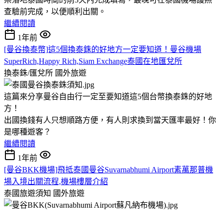
查驗前完成，以便順利出關。
繼續閱讀
1年前
[曼谷換泰幣]這5個換泰銖的好地方一定要知道！曼谷機場
SuperRich,Happy Rich,Siam Exchange泰國在地匯兌所
換泰銖/匯兌所
國外旅遊
這篇來分享曼谷自由行一定至要知道這5個台幣換泰銖的好地
方！
出國換錢有人只想順路方便，有人則求換到當天匯率最好！你
是哪種遊客？
繼續閱讀
1年前
[曼谷BKK機場]飛抵泰國曼谷Suvarnabhumi Airport素萬那普機
場入境出關流程,機場樓層介紹
泰國旅遊須知
國外旅遊