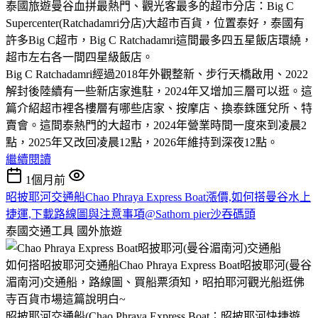
泰國旅遊曼谷血拼最熱門、觀光客最多的超市分店：Big C
Supercenter(Ratchadamri分店)大超市百貨，位置泰好，泰國有
許多Big C超市，Big C Ratchadamri這間最多四五星飯店環繞，
超市左右各一間四星級飯店。
Big C Ratchadamri經過2018年外觀整新、步行天橋啟用、2022
解封後陸續有一些新店家進駐，2024年又增加三層可以逛。這
篇介紹超市裡各樓層有哪些店家、按摩店、換泰銖匯兌所、特
賣會。這間泰熱門的大超市，2024年營業時間一度來到凌晨2
點，2025年又改回凌晨12點，2026年維持到深夜12點。
繼續閱讀
1個月前
昭披耶河交通船Chao Phraya Express Boat漲價,如何搭曼谷水上
捷運,下載路線圖與注意事項@Sathorn pier沙吞碼頭
泰國交通工具
國外旅遊
如何搭昭披耶河交通船Chao Phraya Express Boat昭披耶河(曼谷
湄南河)交通船，路線圖、買船票須知，昭拍耶河觀光船逛佛
寺百貨市場這篇說明白~
昭披耶河交通船(Chao Phraya Express Boat；昭披耶河快捷遊