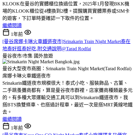
KLOOK在曼谷的實體櫃位換過位置，2025年1月發現BKK機
場的KLOOK櫃位從4樓換到2樓。提醒購買實體票券或SIM卡
的遊客，下訂單時要確認一下取件的位置。
繼續閱讀
1年前
[曼谷席娜卡琳火車鐵道夜市]Srinakarin Train Night Market泰在
地泰好逛泰好吃,附交通說明@Tarad Rodfai
曼谷夜市/市集
國外旅遊
曼谷大型夜市商圈：Srinakarin Train Night Market(Tarad Rodfai)
席娜卡琳火車鐵道夜市
Srinakarin鐵道夜市規模很大！泰式小吃、服裝飾品、古董、
二手跳蚤攤商都有，算是曼谷夜市群裡，店家攤商種類最多元
的。有多種大眾運輸交通工具可以到Srinakarin鐵道夜市，我
搭BTS換雙條車、也搭過計程車，最近一次是搭MRT黃線地鐵
去。
繼續閱讀
1年前