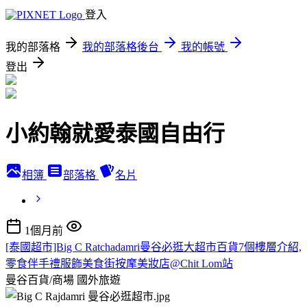
登入
我的部落格
我的部落格後台
我的帳號
登出
小約翰就愛泰國自由行
相簿
部落格
名片
1個月前
[泰國超市]Big C Ratchadamri曼谷必逛大超市百貨7個樓層介紹,
零食伴手禮服飾美食街按摩美妝店@Chit Lom站
曼谷百貨/商場
國外旅遊