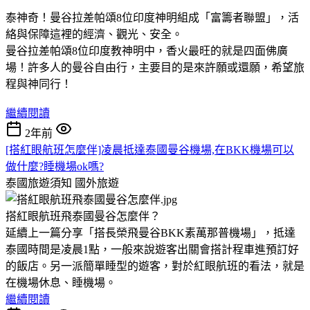
泰神奇！曼谷拉差帕頌8位印度神明組成「富籌者聯盟」，活
絡與保障這裡的經濟、觀光、安全。
曼谷拉差帕頌8位印度教神明中，香火最旺的就是四面佛廣
場！許多人的曼谷自由行，主要目的是來許願或還願，希望旅
程與神同行！
繼續閱讀
2年前
[搭紅眼航班怎麼伴]凌晨抵達泰國曼谷機場,在BKK機場可以
做什麼?睡機場ok嗎?
泰國旅遊須知
國外旅遊
搭紅眼航班飛泰國曼谷怎麼伴？
延續上一篇分享「搭長榮飛曼谷BKK素萬那普機場」，抵達
泰國時間是凌晨1點，一般來說遊客出關會搭計程車進預訂好
的飯店。另一派簡單睡型的遊客，對於紅眼航班的看法，就是
在機場休息、睡機場。
繼續閱讀