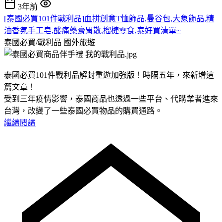
3年前
[泰國必買101件戰利品]血拼創意T恤飾品,曼谷包,大象飾品,精
油香氛手工皂,酸痛藥膏胃散,榴槤零食,泰好買清單~
泰國必買/戰利品
國外旅遊
泰國必買101件戰利品解封重遊加強版！時隔五年，來新增這
篇文章！
受到三年疫情影響，泰國商品也透過一些平台、代購業者進來
台灣，改變了一些泰國必買物品的購買通路。
繼續閱讀