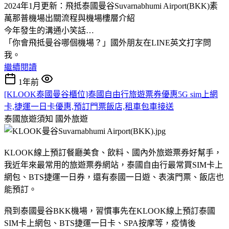
2024年1月更新：飛抵泰國曼谷Suvarnabhumi Airport(BKK)素
萬那普機場出關流程與機場樓層介紹
今年發生的溝通小笑話…
「你會飛抵曼谷哪個機場？」國外朋友在LINE英文打字問
我。
繼續閱讀
1年前
[KLOOK泰國曼谷櫃位]泰國自由行旅遊票券優惠5G sim上網
卡,捷運一日卡優惠,預訂門票飯店,租車包車接送
泰國旅遊須知
國外旅遊
KLOOK線上預訂餐廳美食、飲料、國內外旅遊票券好幫手，
我近年來最常用的旅遊票券網站，泰國自由行最常買SIM卡上
網包、BTS捷運一日券，還有泰國一日遊、表演門票、飯店也
能預訂。
飛到泰國曼谷BKK機場，習慣事先在KLOOK線上預訂泰國
SIM卡上網包、BTS捷運一日卡、SPA按摩等，疫情後