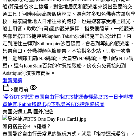
船)算是曼谷水上捷運，對當地居民和觀光客來說蠻重要的交
通工具！河畔兩邊高級飯店林立、還有許多知名佛寺古蹟與學
校，是泰國當地人日常往來的路線，也是遊客享受海上風光、
船上用餐，吹吹海(河)風的觀光選擇！搭乘很簡單，一般觀光
客都是搭BTS捷運到Saphan Taksin沙潘塔克辛站2號出口，直
走到底往左轉到Sathorn pier沙吞碼頭，會看到等船的觀光客、
售票窗口，分幾種顏色旗船票，不論搭多少站，只收一次費
用，能到鄭王廟(N.8碼頭)、大皇宮(N.9碼頭)、考山路(N.13碼
頭)，還有IconSiam百貨的付費接駁船，傍晚有免費接船到
Asiatique河濱夜市商圈。
繼續閱讀
8個月前
[曼谷BTS捷運]泰國自由行搭BTS捷運泰輕鬆,BTS一日卡哪裡
買便宜,Rabbit悠遊卡@下載曼谷BTS捷運路線圖
泰國交通工具
國外旅遊
如何搭曼谷BTS捷運？
泰國曼谷自由行最常見的遊玩方式，就是「搭捷運玩曼谷」，