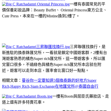
一樓有泰國常見的平
價保養彩妝品牌：Beauty Buffet、 Oriental Princess東方公主、
Cute Press，本來在一樓的Mistine換到2樓了。
三昇聯匯找換行，是
新進駐的換泰銖匯兌所，一看就是鎖定中國遊客群，2樓有台
灣遊客熟悉的橘色Super rich匯兌所，這一帶遊客多，所以匯
兌窗口很多，不過綠色與橘色Super rich匯兌所本店就在附
近，遊客可以走到本店，匯率會比窗口好一點點。
相關文章：
曼谷你一定要知道5個換泰銖的好地方Super
Rich,Happy Rich,Siam Exchange在地匯兌所@泰國自由行
一樓有Boots與屈臣氏藥妝店、走
道上還有許多特賣花車。