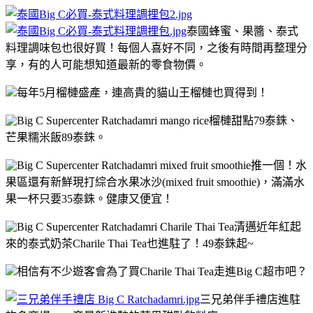
泰國蜂蜜、果醬、泰式
料理調味包也很好買！每個人喜好不同，之後有時間再整理分
享，有的人可能想知道最新的零食物價。
每年5月榴槤盛產，連高貴的貓山王榴槤也買得到！
榴槤甜點79泰銖、
芒果糯米飯89泰銖。
推一個！水
果區還有新鮮現打綜合水果冰沙(mixed fruit smoothie)，滿滿水
果一杯只要35泰銖。健康又便宜！
清邁近年紅起
來的泰式奶茶Charile Thai Tea也進駐了！49泰銖起~
相信有不少遊客會為了買Charile Thai Tea走進Big C超市吧？
三兄弟伴手禮店進駐