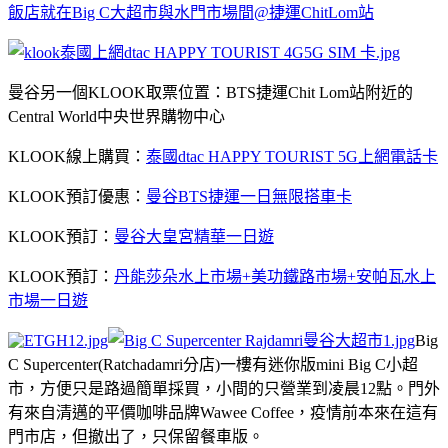
飯店就在Big C大超市與水門市場間@捷運ChitLom站
曼谷另一個KLOOK取票位置：BTS捷運Chit Lom站附近的
Central World中央世界購物中心
KLOOK線上購買：
泰國dtac HAPPY TOURIST 5G上網電話卡
KLOOK預訂優惠：
曼谷BTS捷運一日無限搭車卡
KLOOK預訂：
曼谷大皇宮精華一日遊
KLOOK預訂：
丹能莎朵水上市場+美功鐵路市場+安帕瓦水上
市場一日遊
Big
C Supercenter(Ratchadamri分店)一樓有迷你版mini Big C小超
市，方便只是路過簡單採買，小間的只營業到凌晨12點。門外
有來自清邁的平價咖啡品牌Wawee Coffee，疫情前本來在這有
門市店，但撤出了，只保留餐車版。