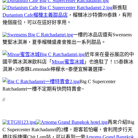
新進駐
Durianism Cafe榴槤主義甜品店
，榴槤冰沙特價99泰銖，有附
幾個座位，可以在這好好享用。
一樓的冰品店還有Swensens
雙聖冰淇淋，夏季榴槤盛產會推出一系列甜品。
近年來在曼谷展店的中
國平價冰淇淋飲料店「
Mixue蜜雪冰城
」也進駐了！15泰銖冰
淇淋+20泰銖Lemonade檸檬水=泰便宜解暑選擇~
Big C Supercenter
Ratchadamri一樓不定期有快閃特賣會~
//
再來介紹Big
C Supercenter Ratchadamri的2樓，遊客若怕曬，會利用步行天
橋往返捷運Chit Lom站，可以看到一旁
Arnoma Grand Bangkok