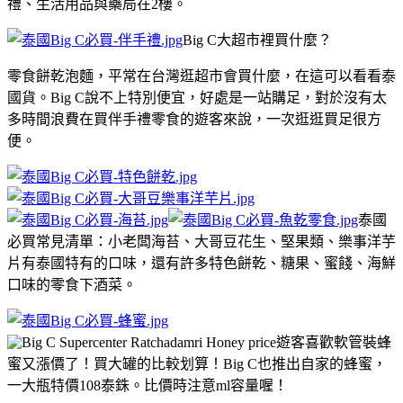
禮、生活用品與藥局在2樓。
Big C大超市裡買什麼？
零食餅乾泡麵，平常在台灣逛超市會買什麼，在這可以看看泰
國貨。Big C說不上特別便宜，好處是一站購足，對於沒有太
多時間浪費在買伴手禮零食的遊客來說，一次逛逛買足很方
便。
泰國
必買常見清單：小老闆海苔、大哥豆花生、堅果類、樂事洋芋
片有泰國特有的口味，還有許多特色餅乾、糖果、蜜餞、海鮮
口味的零食下酒菜。
遊客喜歡軟管裝蜂
蜜又漲價了！買大罐的比較划算！Big C也推出自家的蜂蜜，
一大瓶特價108泰銖。比價時注意ml容量喔！