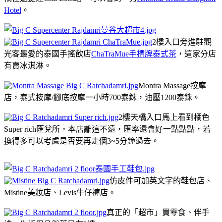
Hotel
。
2樓入口旁進駐觀
光客最愛的泰國手搖飲店
ChaTraMue手標牌泰式茶
，這家分店
有賣冰淇淋。
Montra Massage按摩
店，泰式按摩/腳底按摩一小時700泰銖，油壓1200泰銖。
2樓天橋入口馬上看到橘色
Super rich匯兌所，本店離這不遠，匯率還會好一點點點，若
換得多可以考慮是否要再走個3~5分鐘過去。
仿皮件可加英文字的鞋包店、
Mistine美妝店、Levis牛仔褲店。
真正的「超市」買零食、伴手