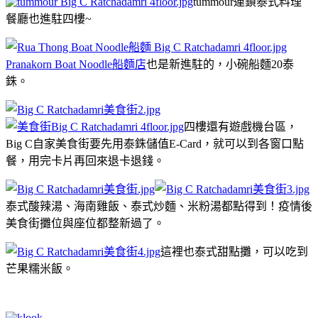
tummour連鎖泰式料理
餐廳也進駐四樓~
Pranakorn Boat Noodle船麵店
也是新進駐的，小碗船麵20泰
銖。
四樓還有遊戲機台區，
Big C自家美食街要先用泰銖儲值E-Card，就可以到各窗口點
餐，用完卡片再回來退卡退錢。
泰式酸辣湯、海南雞飯、泰式炒麵、米粉湯都點得到！疫情後
美食街攤位與座位都整新過了。
這裡也泰式甜點攤，可以吃到
芒果糯米飯。