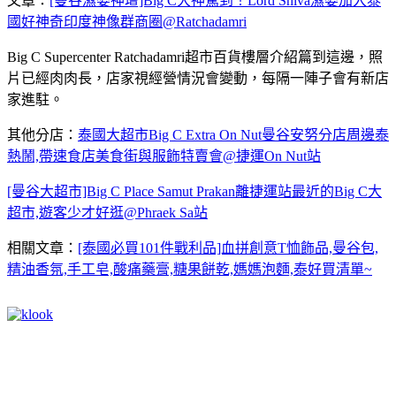
文章：
[曼谷濕婆神壇]Big C大神駕到！Lord Shiva濕婆加入泰
國好神奇印度神像群商圈@Ratchadamri
Big C Supercenter Ratchadamri超市百貨樓層介紹篇到這邊，照
片已經肉肉長，店家視經營情況會變動，每隔一陣子會有新店
家進駐。
其他分店：
泰國大超市Big C Extra On Nut曼谷安努分店周邊泰
熱鬧,帶速食店美食街與服飾特賣會@捷運On Nut站
[曼谷大超市]Big C Place Samut Prakan離捷運站最近的Big C大
超市,遊客少才好逛@Phraek Sa站
相關文章：
[泰國必買101件戰利品]血拼創意T恤飾品,曼谷包,
精油香氛,手工皂,酸痛藥膏,糖果餅乾,媽媽泡麵,泰好買清單~