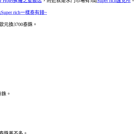
tar Hotel暹羅之星飯店
，附近就是水門市場有3間
Super rich匯兌所
Super rich一樣泰有錢~
0歐元換3700泰銖。
0泰銖。
幣兌泰銖差不多。