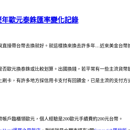
,歷年歐元泰銖匯率變化記錄
說直接帶台幣去換就好。就這樣換來換去許多年…近來美金台幣
是否歐元換泰銖或比較划算。出國換錢，若平常有一些主流貨幣
上刷卡，有許多地方採信用卡支付有回饋金，已是主流的支付方
戶臨櫃領歐元，個人經驗是200歐元手續費約200元台幣。