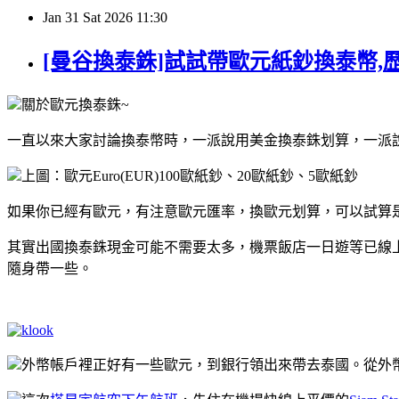
Jan
31
Sat
2026
11:30
[曼谷換泰銖]試試帶歐元紙鈔換泰幣
關於歐元換泰銖~
一直以來大家討論換泰幣時，一派說用美金換泰銖划算，一派
上圖：歐元Euro(EUR)100歐紙鈔、20歐紙鈔、5歐紙鈔
如果你已經有歐元，有注意歐元匯率，換歐元划算，可以試算
其實出國換泰銖現金可能不需要太多，機票飯店一日遊等已線
隨身帶一些。
外幣帳戶裡正好有一些歐元，到銀行領出來帶去泰國。從外幣帳