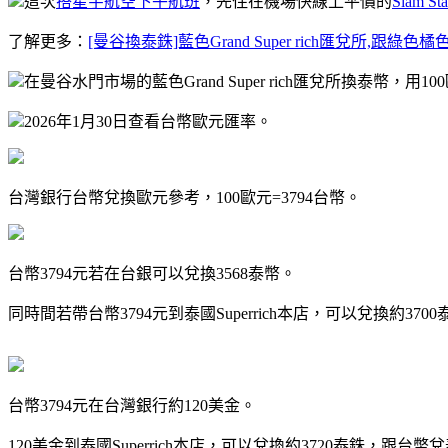
這次
搭星宇航空下午航班
，先住在機場快線上平價的
Siam S
了解更多：
[曼谷換泰銖]藍色Grand Super rich匯兌所,跟綠色橘色
在曼谷水門市場的藍色Grand Super rich匯兌所換泰幣，用10
2026年1月30日查看台幣歐元匯率。
台灣銀行台幣兌換歐元參考，100歐元=3794台幣。
台幣3794元若在台銀可以兌換3568泰幣。
同時間若帶台幣3794元到泰國Superrich本店，可以兌換約370
台幣3794元在台灣銀行約120美金。
120美金到泰國Superrich本店，可以兌換約3720泰銖，跟台