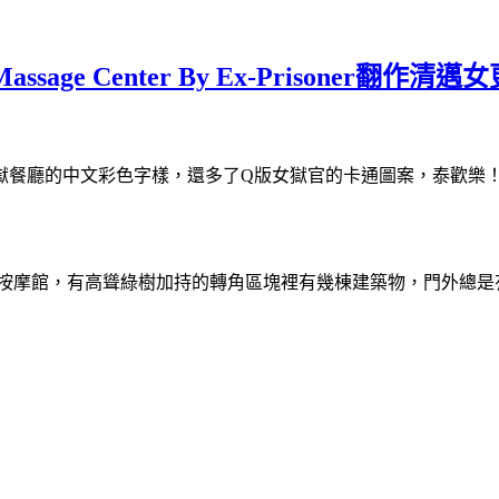
age Center By Ex-Prisoner翻作清
監獄餐廳的中文彩色字樣，還多了Q版女獄官的卡通圖案，泰歡樂
on也算是庭院式按摩館，有高聳綠樹加持的轉角區塊裡有幾棟建築物，門外