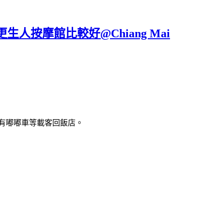
邁女更生人按摩館比較好@Chiang Mai
！
總是有嘟嘟車等載客回飯店。