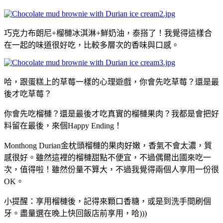
巧克力布朗尼+榴槤冰淇淋+鮮奶油，泰搭了！我覺得這樣合
在一起的味道很好吃，比較多層次的香味與口感。
哈，跟蛋糕上的草莓一樣的心理遊戲，你會先吃草莓？還是最
後才吃草莓？
你會先吃榴槤？還是最後才吃真實的榴槤果肉？我都是會把好
料留在最後，來個Happy Ending！
Monthong Durian金枕頭榴槤的果肉好嫩，香氣不會太濃，質
感很好。雖然這裡的榴槤甜點不便宜，不過偶爾出國來吃一
次，值得啦！雖然份量不算大，不過我覺得兩個人享用一份很
OK。
小提醒：享用榴槤後，記得來顆口香糖，或是到洗手間刷個
牙。盡量選在晚上快回飯店前享用，哈)))