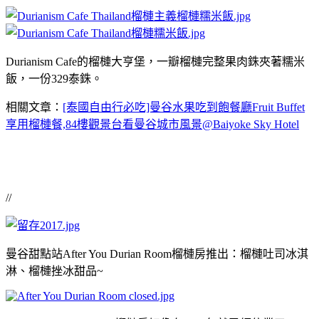
Durianism Cafe的榴槤大亨堡，一瓣榴槤完整果肉銖夾著糯米
飯，一份329泰銖。
相關文章：
[泰國自由行必吃]曼谷水果吃到飽餐廳Fruit Buffet
享用榴槤餐,84樓觀景台看曼谷城市風景@Baiyoke Sky Hotel
//
曼谷甜點站After You Durian Room榴槤房推出：榴槤吐司冰淇
淋、榴槤挫冰甜品~