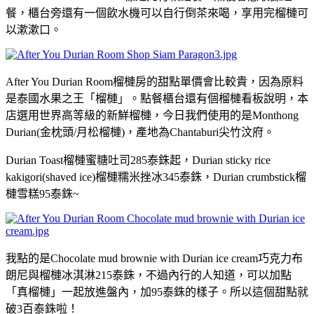
餐，櫃台旁還有一個飲水機可以自行倒茶來喝，享用完榴槤可
以漱漱口。
After You Durian Room榴槤房的甜點單價會比較貴，因為原料
是泰國水果之王「榴槤」。點餐櫃台還有個榴槤看板說明，本
店選用世界高等級的新鮮榴槤，今日我們使用的是Monthong
Durian(金枕頭/月松榴槤)，產地為Chantaburi尖竹汶府。
Durian Toast榴槤蜜糖吐司285泰銖起，Durian sticky rice
kakigori(shaved ice)榴槤糯米挫冰345泰銖，Durian crumbstick榴
槤雪糕95泰銖~
我點的是Chocolate mud brownie with Durian ice cream巧克力布
朗尼與榴槤冰淇淋215泰銖，不過內行的人知道，可以加點
「真榴槤」一起放進盤內，加95泰銖的樣子。所以這個甜點就
破3百泰銖啦！