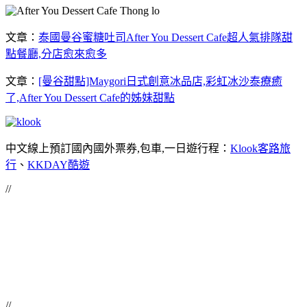
文章：
泰國曼谷蜜糖吐司After You Dessert Cafe超人氣排隊甜
點餐廳,分店愈來愈多
文章：
[曼谷甜點]Maygori日式創意冰品店,彩虹冰沙泰療癒
了,After You Dessert Cafe的姊妹甜點
中文線上預訂國內國外票券,包車,一日遊行程：
Klook客路旅
行
、
KKDAY酷遊
//
//