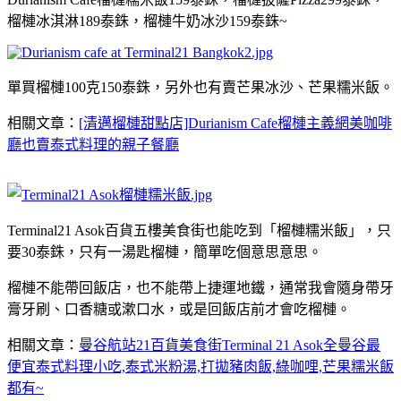
榴槤冰淇淋189泰銖，榴槤牛奶冰沙159泰銖~
單買榴槤100克150泰銖，另外也有賣芒果冰沙、芒果糯米飯。
相關文章：
[清邁榴槤甜點店]Durianism Cafe榴槤主義網美咖啡
廳也賣泰式料理的親子餐廳
Terminal21 Asok百貨五樓美食街也能吃到「榴槤糯米飯」，只
要30泰銖，只有一湯匙榴槤，簡單吃個意思意思。
榴槤不能帶回飯店，也不能帶上捷運地鐵，通常我會隨身帶牙
膏牙刷、口香糖或漱口水，或是回飯店前才會吃榴槤。
相關文章：
曼谷航站21百貨美食街Terminal 21 Asok全曼谷最
便宜泰式料理小吃,泰式米粉湯,打拋豬肉飯,綠咖哩,芒果糯米飯
都有~