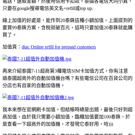
電話，選取金額，然後用信用卡扣款。泰國各電信大同小異，
只要在google搜尋電信英文名+refill或top up.
線上加值的好處是，能作到20泰銖這種小額加值，上面提到的
要買99泰銖方案，含稅就破百元，這時只要加值20泰銖就能購
買了。
加值頁：
dtac Online refill for prepaid customers
再來介紹泰國7-11超商第3種電信SIM卡加值方式，你有注意
過泰國超商外的自動加值機台嗎？有些電信公司在百貨公司的
分店也有自家的自動加值機。
我本來想在官網刷卡加值，但結帳時總是出錯，最後只好到超
商加值，由於我只需要小額加值，臨櫃加值要加100泰銖，於
是查看一下超商外的加值機，才發現它泰好用，哈)))