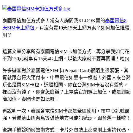
泰國電信加值方式多！常有人詢問我KLOOK賣的
泰國電信8
天SIM卡上網包
，有沒有賣10天15天上網方案？如何加值繼續
用？
這篇文章分享所有泰國電信SIM卡加值方式，再分享我如何花
不到150元就享有15天4G上網。以後大家就不要再問嘍！哈)))
許多遊客對於泰國電信SIM卡(Prepaid Card)很陌生很緊張，其
實就跟台哥大預付卡、中華電信如意卡一樣啦！外國人來台灣
玩也是買SIM卡包，道理相同。你在台灣SIM卡若沒有簽約，
裡面沒有錢了，你會怎麼辦？上電信官網線上加值，或是到超
商加值，泰國也是如此呀！
再說明一次，泰國各電信SIM卡都是全區使用，市中心訊號最
強，若偏遠山區海島等偏遠地方可能訊號弱，跟台灣一樣啦！
查詢手機餘額與效期方式：卡片外包裝上都會附上查詢代碼，