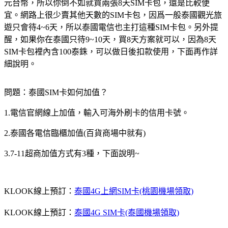
元台幣，所以你倒不如就買兩張8天SIM卡包，還是比較便
宜。網路上很少賣其他天數的SIM卡包，因爲一般泰國觀光旅
遊只會待4~6天，所以泰國電信也主打這種SIM卡包。另外提
醒，如果你在泰國只待9~10天，買8天方案就可以，因為8天
SIM卡包裡內含100泰銖，可以做日後扣款使用，下面再作詳
細說明。
問題：泰國SIM卡如何加值？
1.電信官網線上加值，輸入可海外刷卡的信用卡號。
2.泰國各電信臨櫃加值(百貨商場中就有)
3.7-11超商加值方式有3種，下面說明~
KLOOK線上預訂：
泰國4G上網SIM卡(桃園機場領取)
KLOOK線上預訂：
泰國4G SIM卡(泰國機場領取)