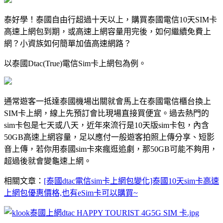
泰好學！泰國自由行超過十天以上，購買泰國電信10天SIM卡
高速上網包到期，或高速上網容量用完後，如何繼續免費上
網？小資族如何簡單加值高速網路？
以泰國Dtac(True)電信Sim卡上網包為例。
通常遊客一抵達泰國機場出關就會馬上在泰國電信櫃台換上
SIM卡上網，線上先預訂會比現場直接買便宜。過去熱門的
sim卡包是七天或八天，近年來流行是10天版sim卡包，內含
50GB高速上網容量，足以應付一般遊客拍照上傳分享、短影
音上傳，若你用泰國sim卡來瘋逛追劇，那50GB可能不夠用，
超過後就會變龜速上網。
相關文章：
[泰國dtac電信sim卡上網包變化]泰國10天sim卡高速
上網包優惠價格,也有eSim卡可以購買~