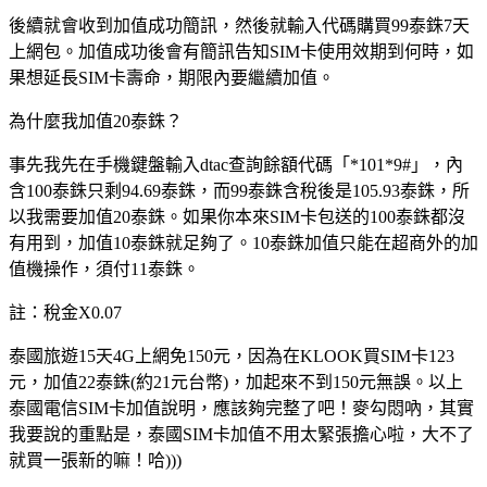
後續就會收到加值成功簡訊，然後就輸入代碼購買99泰銖7天
上網包。加值成功後會有簡訊告知SIM卡使用效期到何時，如
果想延長SIM卡壽命，期限內要繼續加值。
為什麼我加值20泰銖？
事先我先在手機鍵盤輸入dtac查詢餘額代碼「*101*9#」，內
含100泰銖只剩94.69泰銖，而99泰銖含稅後是105.93泰銖，所
以我需要加值20泰銖。如果你本來SIM卡包送的100泰銖都沒
有用到，加值10泰銖就足夠了。10泰銖加值只能在超商外的加
值機操作，須付11泰銖。
註：稅金X0.07
泰國旅遊15天4G上網免150元，因為在KLOOK買SIM卡123
元，加值22泰銖(約21元台幣)，加起來不到150元無誤。以上
泰國電信SIM卡加值說明，應該夠完整了吧！麥勾悶吶，其實
我要說的重點是，泰國SIM卡加值不用太緊張擔心啦，大不了
就買一張新的嘛！哈)))