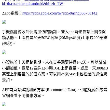
id=th.co.crie.tron2.android&hl=zh_TW
2.app系統：
https://apps.apple.com/tw/app/dtac/id366758142
手機偶爾會收到促銷加值的簡訊，登入app時也會有上網包促
銷活動。上圖右是30天50BG容量(20Mbps速度)上網包299泰銖
(未稅)。
小資族若十天網路到期，人在曼谷還要待個1~2天，可以試試
小額加值。像是12泰銖12小時1GB上網容量、或是一天300MB
高速上網容量的加值方案。可以用本來SIM卡包裡給的通信費
去扣。
APP首頁有建議加值方案 (Recommend Data)，也能從簡訊或是
官網查看不同優惠方案。