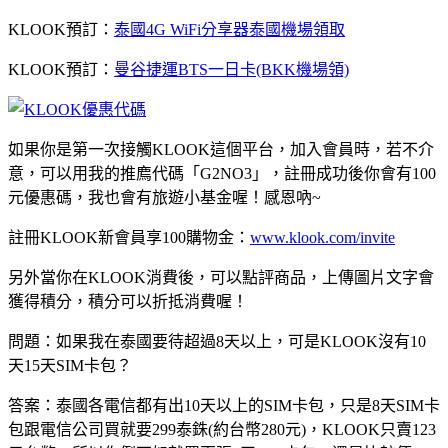
KLOOK預訂：
泰國4G WiFi分享器泰國機場領取
KLOOK預訂：
曼谷捷運BTS一日卡(BKK機場領)
如果你是第一次接觸KLOOK這個平台，加入會員時，若不介
意，可以用我的推廌代碼「G2NO3」，註冊成功後你會有100
元優惠碼，我也會有旅遊小基金喔！感恩吶~
註冊KLOOK新會員享100購物金：
www.klook.com/invite
另外當你在KLOOK消費後，可以點評商品，上傳圖片文字會
獲得積分，積分可以折抵消費喔！
問題：如果我在泰國要待超過8天以上，可是KLOOK沒有10
天15天SIM卡包？
答案：泰國各電信都有出10天以上的SIM卡包，只是8天SIM卡
包跟電信公司買就要299泰銖(約台幣280元)，KLOOK只賣123