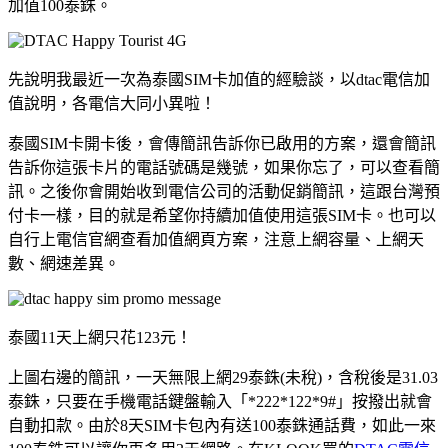
加值100泰銖。
先說明我最近一次為泰國SIM卡加值的經驗談，以dtac電信加
值說明，各電信大同小異啦！
泰國SIM卡開卡後，會傳簡訊告訴你已啟用的方案，還會簡訊
告訴你這張卡片的電話號碼是幾號，如果你忘了，可以查看簡
訊。之後你會開始收到電信公司的活動促銷簡訊，這跟台灣預
付卡一樣，目的就是希望你持續加值使用這張SIM卡。也可以
自行上電信官網查看加值網頁方案，注意上網容量、上網天
數、網速差異。
泰國11天上網只花123元！
上圖右邊的簡訊，一天無限上網29泰銖(未稅)，含稅後是31.03
泰銖，只要在手機電話鍵盤輸入「*222*122*9#」按撥出就會
自動扣款。由於8天SIM卡包內有送100泰銖通話費，如此一來