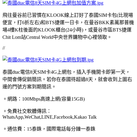
飛往曼谷前已習慣在KLOOK線上訂好了泰國SIM卡包(比現場
便宜，打6折左右)和BTS捷運一日卡，在曼谷BKK素萬那普機
場4樓K柱後面的KLOOK櫃台(24小時)，或曼谷市區BTS捷運
Chit Lom站Central World中央世界購物中心裡領取。
//
泰國dtac電信8天SIM卡4G上網包，插入手機開卡即第一天，
中間會傳促銷簡訊。若你在泰國待超過8天，就會收到上圖右
邊的門號方案到期簡訊。
。網路：100Mbps高速上網(容量15GB)
。免費社交軟體傳訊：
WhatsApp,WeChat,LINE,Facebook,Kakao Talk
。通信費：15泰銖，國際電話每分鐘一泰銖