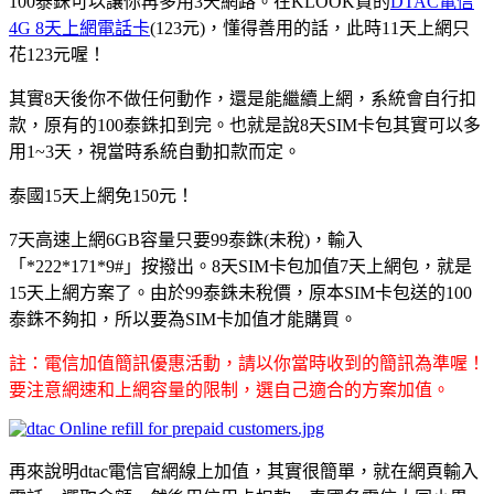
100泰銖可以讓你再多用3天網路。在KLOOK買的
DTAC電信
4G 8天上網電話卡
(123元)，懂得善用的話，此時11天上網只
花123元喔！
其實8天後你不做任何動作，還是能繼續上網，系統會自行扣
款，原有的100泰銖扣到完。也就是說8天SIM卡包其實可以多
用1~3天，視當時系統自動扣款而定。
泰國15天上網免150元！
7天高速上網6GB容量只要99泰銖(未稅)，輸入
「*222*171*9#」按撥出。8天SIM卡包加值7天上網包，就是
15天上網方案了。由於99泰銖未稅價，原本SIM卡包送的100
泰銖不夠扣，所以要為SIM卡加值才能購買。
註：電信加值簡訊優惠活動，請以你當時收到的簡訊為準喔！
要注意網速和上網容量的限制，選自己適合的方案加值。
再來說明dtac電信官網線上加值，其實很簡單，就在網頁輸入