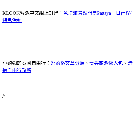
KLOOK客遊中文線上訂購：
芭堤雅景點門票Pattaya一日行程/
特色活動
小約翰的泰國自由行：
部落格文章分類
、
曼谷旅遊懶人包
、
清
邁自由行攻略
//