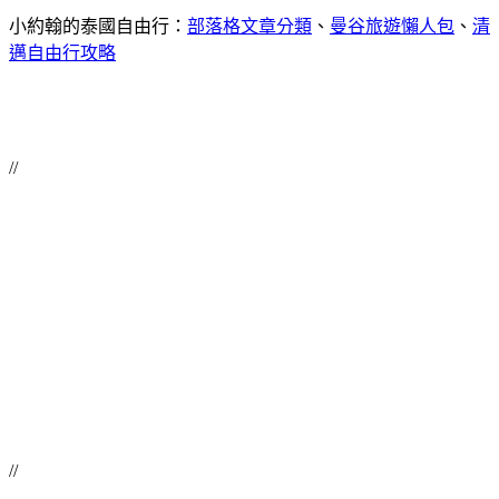
小約翰的泰國自由行：
部落格文章分類
、
曼谷旅遊懶人包
、
清
邁自由行攻略
//
//