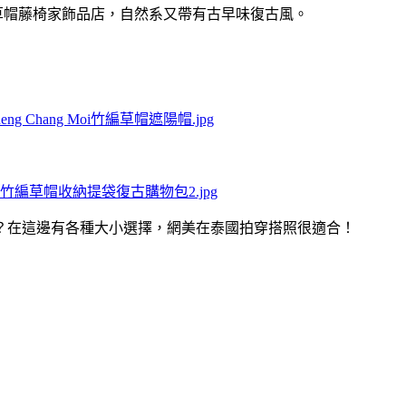
 發桂周)竹編草帽藤椅家飾品店，自然系又帶有古早味復古風。
？在這邊有各種大小選擇，網美在泰國拍穿搭照很適合！