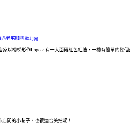
前是裁縫店，店家以樓梯形作Logo，有一大面磚紅色紅牆，一樓有簡
iture竹編家飾店間的小巷子，也很適合美拍呢！