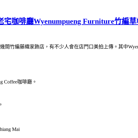
e清邁老宅咖啡廳Wyenumpueng Furnitu
幾間竹編藤織家飾店，有不少人會在店門口美拍上傳。其中Wyenumpu
g Coffee咖啡廳。
。
iang Mai