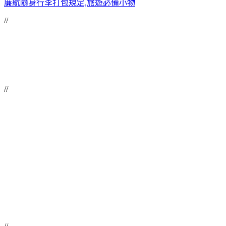
廉航隨身行李打包規定,旅遊必備小物
//
//