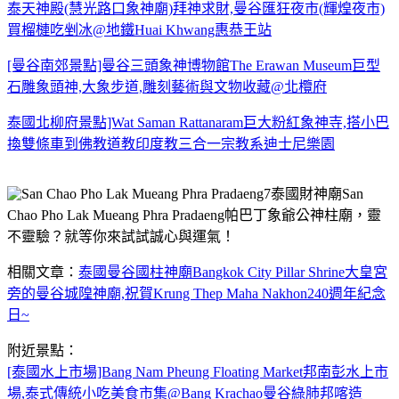
泰天神殿(慧光路口象神廟)拜神求財,曼谷匯狂夜市(輝煌夜市)
買榴槤吃剉冰@地鐵Huai Khwang惠恭王站
[曼谷南郊景點]曼谷三頭象神博物館The Erawan Museum巨型
石雕象頭神,大象步道,雕刻藝術與文物收藏@北欖府
泰國北柳府景點]Wat Saman Rattanaram巨大粉紅象神寺,搭小巴
換雙條車到佛教道教印度教三合一宗教系迪士尼樂園
泰國財神廟San
Chao Pho Lak Mueang Phra Pradaeng帕巴丁象爺公神柱廟，靈
不靈驗？就等你來試試誠心與運氣！
相關文章：
泰國曼谷國柱神廟Bangkok City Pillar Shrine大皇宮
旁的曼谷城隍神廟,祝賀Krung Thep Maha Nakhon240週年紀念
日~
附近景點：
[泰國水上市場]Bang Nam Pheung Floating Market邦南彭水上市
場,泰式傳統小吃美食市集@Bang Krachao曼谷綠肺邦喀造