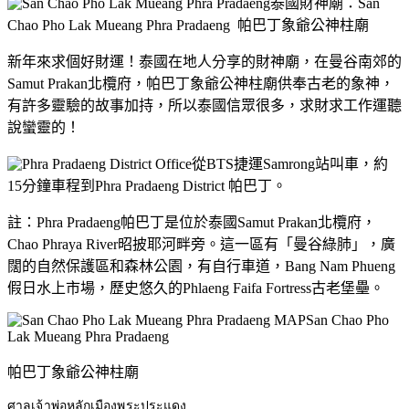
泰國財神廟：San
Chao Pho Lak Mueang Phra Pradaeng 帕巴丁象爺公神柱廟
新年來求個好財運！泰國在地人分享的財神廟，在曼谷南郊的
Samut Prakan北欖府，帕巴丁象爺公神柱廟供奉古老的象神，
有許多靈驗的故事加持，所以泰國信眾很多，求財求工作運聽
說蠻靈的！
從BTS捷運Samrong站叫車，約
15分鐘車程到Phra Pradaeng District 帕巴丁。
註：Phra Pradaeng帕巴丁是位於泰國Samut Prakan北欖府，
Chao Phraya River昭披耶河畔旁。這一區有「曼谷綠肺」，廣
闊的自然保護區和森林公園，有自行車道，Bang Nam Phueng
假日水上市場，歷史悠久的Phlaeng Faifa Fortress古老堡壘。
San Chao Pho
Lak Mueang Phra Pradaeng
帕巴丁象爺公神柱廟
ศาลเจ้าพ่อหลักเมืองพระประแดง