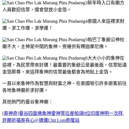
新年時入口有廟方
人員歡迎信眾，還會發放小金箔。
泰國人來這裡求財
運、求工作運、求學運！
帕巴丁象爺公神柱
廟不大，主神是中間的象神，旁邊供有釋迦摩尼佛。
大大小小的象神在
這裡，為民眾帶來好運！最重要的象爺公是最後面，信眾貼滿
金箔那尊，來這拜象神的信眾最後都會為祂貼上金箔。
一直以來象神作為智慧與財富之神，在泰國吸引許多遊客前往
各地象神廟祈求好運。
其他熱門的曼谷象神廟：
[泰神奇]曼谷四面佛象神愛神等拉差帕頌8位印度神明一次拜,
許願祈福泰有心@捷運Chit Lom奇隆站